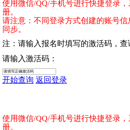
使用微信/QQ/手机号进行快捷登录
册。
请注意：不同登录方式创建的账号信
同步。
注：请输入报名时填写的激活码，查
请输入激活码：
开始查询
返回登录
使用微信/QQ/手机号进行快捷登录
册。