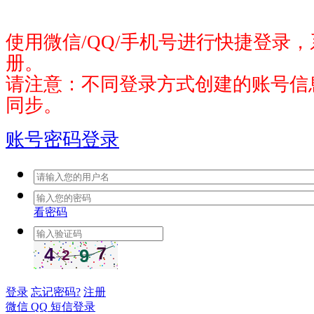
使用微信/QQ/手机号进行快捷登录
册。
请注意：不同登录方式创建的账号信
同步。
账号密码登录
看密码
登录
忘记密码?
注册
微信
QQ
短信登录